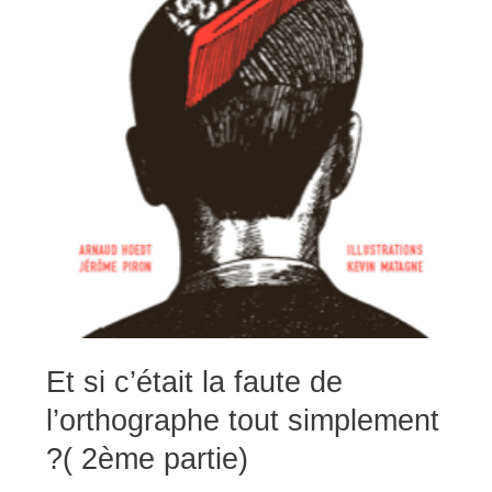
Et
Et si c’était la faute de
si
c’était
l’orthographe tout simplement
la
faute
de
?( 2ème partie)
l’orthographe
tout