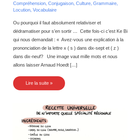
simplement
Compréhension
,
Conjugaison
,
Culture
,
Grammaire
,
?
(
Locution
,
Vocabulaire
2ème
partie)
Ou pourquoi il faut absolument relativiser et
dédramatiser pour s’en sortir … Cette fois-ci c’est Ke Bi
qui nous demandait : « Avez-vous une explication à la
prononciation de la lettre x ( s ) dans dix-sept et ( z )
dans dix-neuf? Une image vaut mille mots et nous
allons laisser Arnaud Hoedt […]
Lire la suite »