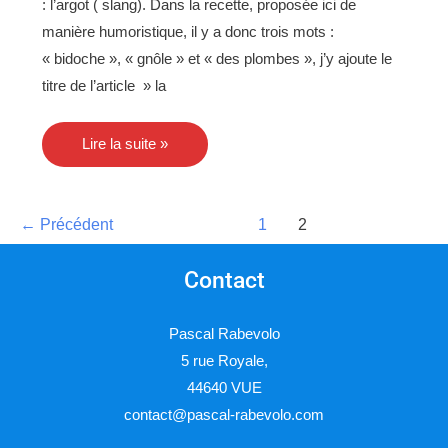
: l’argot ( slang). Dans la recette, proposée ici de
manière humoristique, il y a donc trois mots :
« bidoche », « gnôle » et « des plombes », j’y ajoute le
titre de l’article » la
Lire la suite »
←
Précédent
1
2
Contact
Pascal Rabevolo
5 rue Royale,
44640 VUE
contact@pascal-rabevolo.com