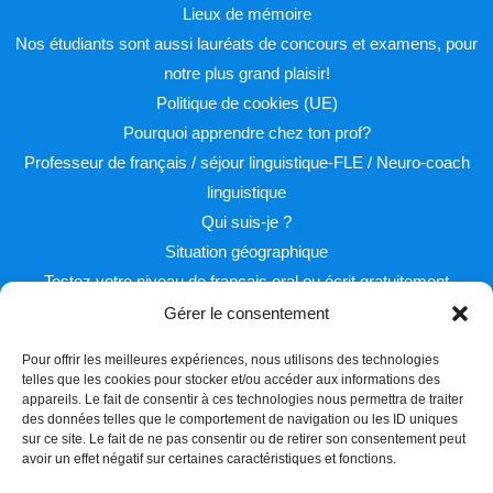
Lieux de mémoire
Nos étudiants sont aussi lauréats de concours et examens, pour
notre plus grand plaisir!
Politique de cookies (UE)
Pourquoi apprendre chez ton prof?
Professeur de français / séjour linguistique-FLE / Neuro-coach
linguistique
Qui suis-je ?
Situation géographique
Testez votre niveau de français oral ou écrit gratuitement
Gérer le consentement
Pour offrir les meilleures expériences, nous utilisons des technologies
telles que les cookies pour stocker et/ou accéder aux informations des
appareils. Le fait de consentir à ces technologies nous permettra de traiter
des données telles que le comportement de navigation ou les ID uniques
sur ce site. Le fait de ne pas consentir ou de retirer son consentement peut
Facebook
Twitter
Instagram
avoir un effet négatif sur certaines caractéristiques et fonctions.