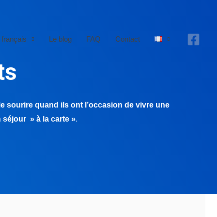
 français
Le blog
FAQ
Contact
ts
le sourire quand ils ont l’occasion de vivre une
séjour » à la carte »
.