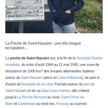
La Poche de Saint-Nazaire : une très longue
occupation…
La
poche de Saint-Nazaire
est, à la fin de la
Seconde Guerre
mondiale
, du mois d’août 1944 au 11 mai 1945, une zone de
2
résistance de 1500 km
des troupes allemandes repliées
autour de
Saint-Nazaire
(alors en
Loire-Inférieure
), de part et
d’autre de l’
estuaire de la Loire
. Formée autour du
port de
Saint-Nazaire
et de sa
base sous-marine
, elle s’étend
jusqu’à
La Roche-Bernard
au nord,
Saint-Omer de
Blain
et
Cordemais
au nord-est,
Frossay
au sud-est