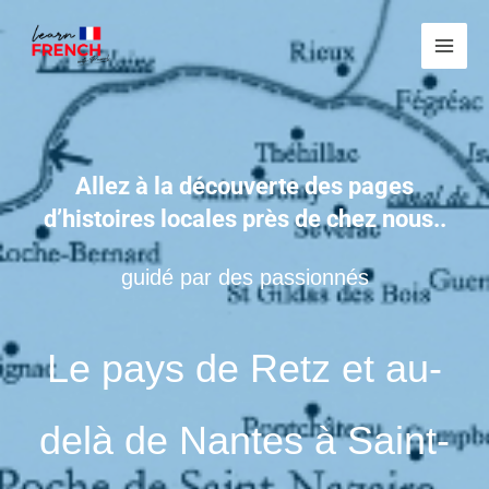
Aller
Main
au
Men
contenu
Allez à la découverte des pages
d’histoires locales près de chez nous..
guidé par des passionnés
Le pays de Retz et au-
delà de Nantes à Saint-