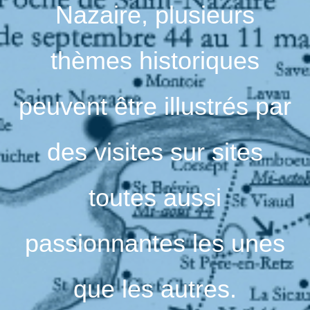
Nazaire, plusieurs
thèmes historiques
peuvent être illustrés par
des visites sur sites
toutes aussi
passionnantes les unes
que les autres.