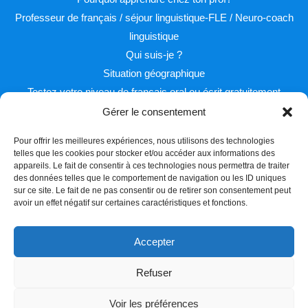
Professeur de français / séjour linguistique-FLE / Neuro-coach
linguistique
Qui suis-je ?
Situation géographique
Testez votre niveau de français oral ou écrit gratuitement
Gérer le consentement
Pour offrir les meilleures expériences, nous utilisons des technologies
telles que les cookies pour stocker et/ou accéder aux informations des
appareils. Le fait de consentir à ces technologies nous permettra de traiter
des données telles que le comportement de navigation ou les ID uniques
sur ce site. Le fait de ne pas consentir ou de retirer son consentement peut
Facebook
Twitter
Instagram
avoir un effet négatif sur certaines caractéristiques et fonctions.
Accepter
Refuser
Copyright © 2026 Learn french with Pascal
Voir les préférences