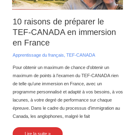
10
10 raisons de préparer le
raisons
de
TEF-CANADA en immersion
préparer
le
TEF-
en France
CANADA
en
immersion
Apprentissage du français
,
TEF-CANADA
en
France
Pour obtenir un maximum de chance d’obtenir un
maximum de points à l’examen du TEF-CANADA rien
de telle qu’une immersion en France, avec un
programme personnalisé et adapté à vos besoins, à vos
lacunes, à votre degré de performance sur chaque
épreuve. Dans le cadre du processus d’immigration au
Canada, les anglophones, malgré le fait
Lire la suite »