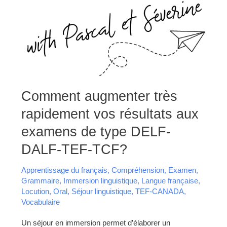
Comment
Comment augmenter très
augmenter
très
rapidement vos résultats aux
rapidement
vos
résultats
examens de type DELF-
aux
examens
DALF-TEF-TCF?
de
type
DELF-
DALF-
Apprentissage du français
,
Compréhension
,
Examen
,
TEF-
Grammaire
,
Immersion linguistique
,
Langue française
,
TCF?
Locution
,
Oral
,
Séjour linguistique
,
TEF-CANADA
,
Vocabulaire
Un séjour en immersion permet d’élaborer un