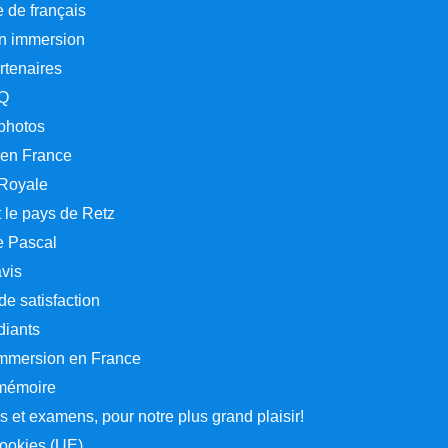
 de français
en immersion
rtenaires
Q
 photos
 en France
 Royale
 le pays de Retz
e Pascal
avis
e satisfaction
diants
 immersion en France
 mémoire
 et examens, pour notre plus grand plaisir!
cookies (UE)