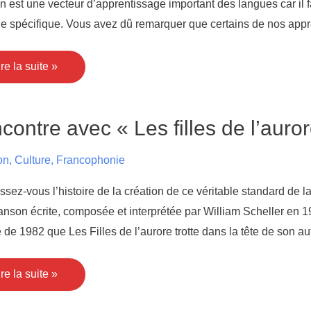
 est une vecteur d’apprentissage important des langues car il fa
e spécifique. Vous avez dû remarquer que certains de nos appr
ire la suite »
encontre
contre avec « Les filles de l’auro
vec
 Les
lles
on
,
Culture
,
Francophonie
e
’aurore »
e
sez-vous l’histoire de la création de ce véritable standard de la
illiam
cheller
nson écrite, composée et interprétée par William Scheller en 19
 de 1982 que Les Filles de l’aurore trotte dans la tête de son aut
ire la suite »