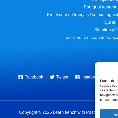
Pourquoi apprendr
Professeur de français / séjour lingui
Qui sui
Situation g
Testez votre niveau de françai
Facebook
Twitter
Instagram
Pour offrir 
cookies pour
ces technolo
navigation ou
consentement
Copyright © 2026 Learn french with Pascal
Ac