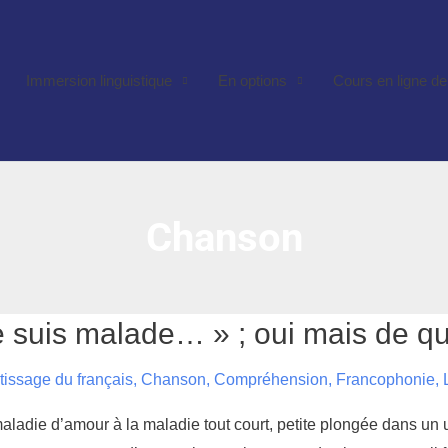
Immersion linguistique
En options
Cours en ligne de
Chanson
 Je
e suis malade… » ; oui mais de q
uis
alade… »
issage du français
,
Chanson
,
Compréhension
,
Francophonie
,
ui
ais
e
aladie d’amour à la maladie tout court, petite plongée dans un un
uoi?