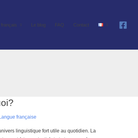
 français
Le blog
FAQ
Contact
uoi?
Langue française
ivers linguistique fort utile au quotidien. La