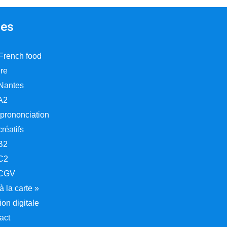
es
 French food
ire
 Nantes
A2
 prononciation
créatifs
B2
C2
CGV
 la carte »
on digitale
act