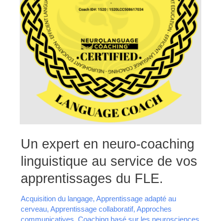
Un
Un expert en neuro-coaching
expert
en
linguistique au service de vos
neuro-
coaching
linguistique
apprentissages du FLE.
au
service
de
Acquisition du langage
,
Apprentissage adapté au
vos
apprentissages
cerveau
,
Apprentissage collaboratif
,
Approches
du
communicatives
,
Coaching basé sur les neurosciences
,